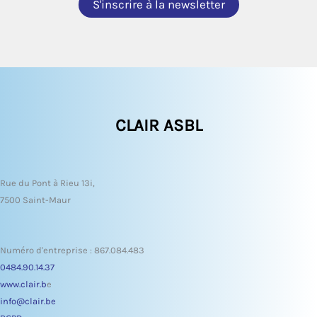
CLAIR ASBL
Rue du Pont à Rieu 13i,
7500 Saint-Maur
Numéro d'entreprise : 867.084.483
0484.90.14.37
www.clair.b
e
info@clair.be