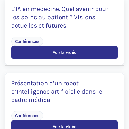
maladie
chronique
L’IA en médecine. Quel avenir pour
sur
les soins au patient ? Visions
le
patient
actuelles et futures
et
ses
proches
Conférences
Voir la vidéo
:
L’IA
en
médecine.
Quel
avenir
Présentation d’un robot
pour
d’Intelligence artificielle dans le
les
soins
cadre médical
au
patient
?
Conférences
Visions
actuelles
Voir la vidéo
et
: