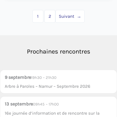
types
de
spondylarthrites
1
2
Suivant
→
Prochaines rencontres
9 septembre
19h30 – 21h30
Arbre à Paroles – Namur – Septembre 2026
13 septembre
09h45 – 17h00
16e journée d’information et de rencontre sur la