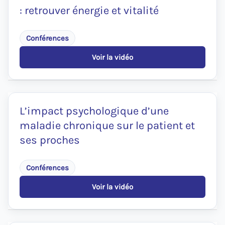
polyarthrite
: retrouver énergie et vitalité
rhumatoïde
&
spondylarthrite
ankylosante
Conférences
Voir la vidéo
:
Remettre
du
mouvement
dans
sa
L’impact psychologique d’une
vie
maladie chronique sur le patient et
:
retrouver
ses proches
énergie
et
vitalité
Conférences
Voir la vidéo
:
L’impact
psychologique
d’une