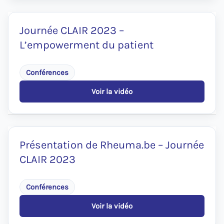
Journée CLAIR 2023 –
L’empowerment du patient
Conférences
Voir la vidéo
:
Journée
CLAIR
2023
–
L’empowerment
Présentation de Rheuma.be – Journée
du
CLAIR 2023
patient
Conférences
Voir la vidéo
:
Présentation