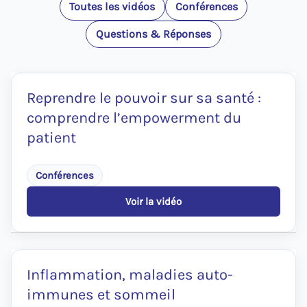
Toutes les vidéos
Conférences
Questions & Réponses
Reprendre le pouvoir sur sa santé :
comprendre l’empowerment du
patient
Conférences
Voir la vidéo
:
Reprendre
le
pouvoir
sur
sa
Inflammation, maladies auto-
santé
immunes et sommeil
:
comprendre