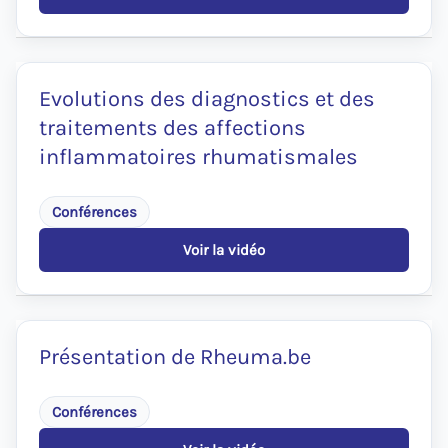
futures
Présentation
d’un
robot
d’Intelligence
artificielle
Evolutions des diagnostics et des
dans
traitements des affections
le
cadre
inflammatoires rhumatismales
médical
Conférences
Voir la vidéo
:
Evolutions
des
diagnostics
et
des
Présentation de Rheuma.be
traitements
des
affections
Conférences
inflammatoires
rhumatismales