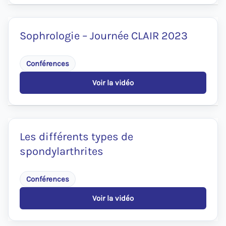
de
Rheuma.be
–
Journée
Sophrologie – Journée CLAIR 2023
CLAIR
2023
Conférences
Voir la vidéo
:
Sophrologie
–
Journée
CLAIR
2023
Les différents types de
spondylarthrites
Conférences
Voir la vidéo
:
Les
différents