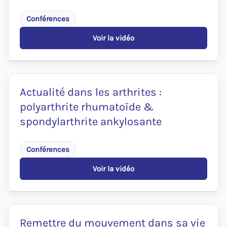
l’empowerment
du
Conférences
patient
Voir la vidéo
:
Inflammation,
maladies
auto-
immunes
et
Actualité dans les arthrites :
sommeil
polyarthrite rhumatoïde &
spondylarthrite ankylosante
Conférences
Voir la vidéo
:
Actualité
dans
les
arthrites
:
Remettre du mouvement dans sa vie