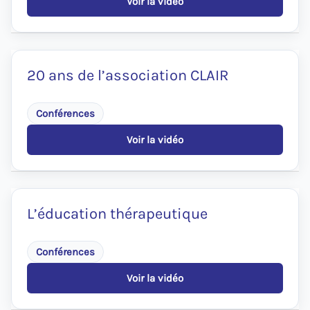
Voir la vidéo
:
Présentation
de
Rheuma.be
20 ans de l’association CLAIR
Conférences
Voir la vidéo
:
20
ans
de
l’association
CLAIR
L’éducation thérapeutique
Conférences
Voir la vidéo
:
L’éducation
thérapeutique