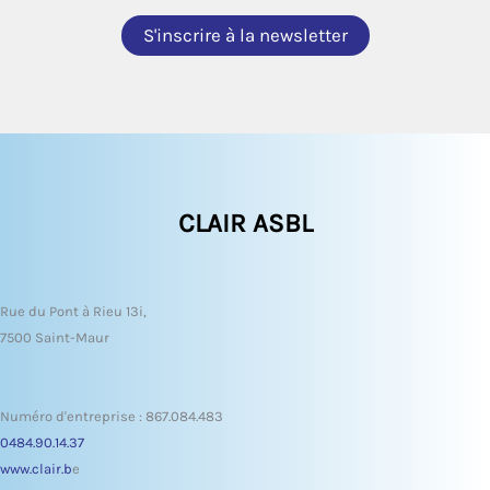
CLAIR ASBL
Rue du Pont à Rieu 13i,
7500 Saint-Maur
Numéro d'entreprise : 867.084.483
0484.90.14.37
www.clair.b
e